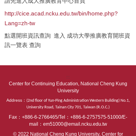
請先進入成大推廣教育中心首頁
http://cice.acad.ncku.edu.tw/bin/home.php?
Lang=zh-tw
點選開班資訊查詢 進入 成功大學推廣教育開班資
訊一覽表 查詢
:::
Center for Continuing Education, National Cheng Kung
University
Address
：
(2nd floor of Yun-Ping Administration Western Building) No.1,
University Road, Tainan City 701, Taiwan (R.O.C.
)
Fax
：
+886-6-2766465/Tel
：
+886-6-2757575-51000/
E-
mail
：
em51000@email.ncku.edu.tw
© 2022 National Cheng Kung University, Center for