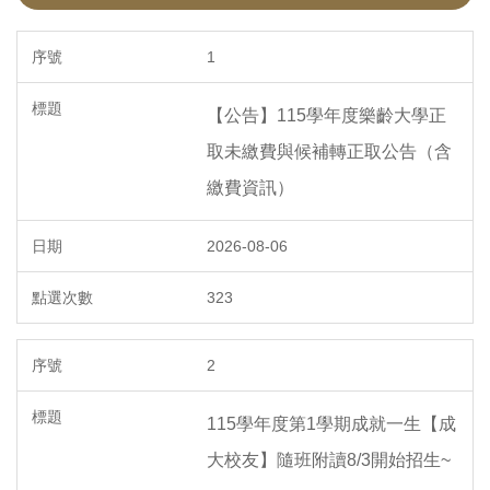
線上學習平臺 Nlearning
1
全國夏季學院 Summer College
【公告】115學年度樂齡大學正
樂齡大學・樂而忘齡
取未繳費與候補轉正取公告（含
繳費資訊）
勞工領袖・力學篤行
推廣教育學習｜研討會資訊
2026-08-06
相關規章暨表單下載
323
2
115學年度第1學期成就一生【成
大校友】隨班附讀8/3開始招生~