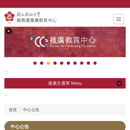
跳
到
主
要
內
容
區
:::
推廣主選單 Menu
:::
推廣主選單 Menu
首頁
中心公告
中心簡介暨團隊成員
中心公告
推廣教育課程暨報名