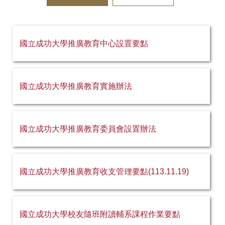
線上學習平臺 Nlearning
全國夏季學院 Summer College
國立成功大學推廣教育中心設置要點
樂齡大學・樂而忘齡
國立成功大學推廣教育實施辦法
勞工領袖・力學篤行
推廣教育學習｜研討會資訊
國立成功大學推廣教育委員會設置辦法
相關規章暨表單下載
國立成功大學推廣教育收支管理要點(113.11.19)
國立成功大學校友隨班附讀輔系課程作業要點