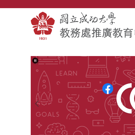
跳
到
主
要
內
容
區